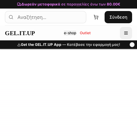
Μετάβαση στο κύριο περιεχόμενο
Δωρεάν μεταφορικά
σε παραγγελίες άνω των
80.00€
Σύνδεση
GEL.IT.UP
e-shop
Outlet
Get the GEL.IT.UP App
— Κατέβασε την εφαρμογή μας!