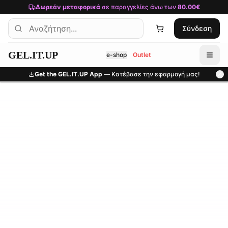
Μετάβαση στο κύριο περιεχόμενο
Δωρεάν μεταφορικά
σε παραγγελίες άνω των
80.00€
Σύνδεση
GEL.IT.UP
e-shop
Outlet
Get the GEL.IT.UP App
— Κατέβασε την εφαρμογή μας!