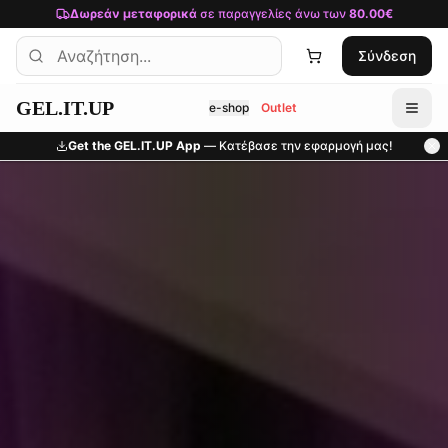
Μετάβαση στο κύριο περιεχόμενο
Δωρεάν μεταφορικά
σε παραγγελίες άνω των
80.00€
Σύνδεση
GEL.IT.UP
e-shop
Outlet
Get the GEL.IT.UP App
— Κατέβασε την εφαρμογή μας!