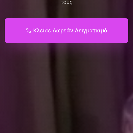
τους
Κλείσε Δωρεάν Δειγματισμό