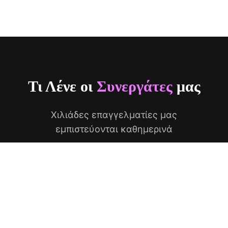
Τι Λένε οι
Συνεργάτες
μας
Χιλιάδες επαγγελματίες μας
εμπιστεύονται καθημερινά
"
Η GEL.IT.UP άλλαξε τον τρόπο που
δουλεύω! Τα προϊόντα είναι εξαιρετικά