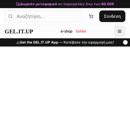
Μετάβαση στο κύριο περιεχόμενο
Δωρεάν μεταφορικά
σε παραγγελίες άνω των
80.00€
Σύνδεση
GEL.IT.UP
e-shop
Outlet
Get the GEL.IT.UP App
— Κατέβασε την εφαρμογή μας!