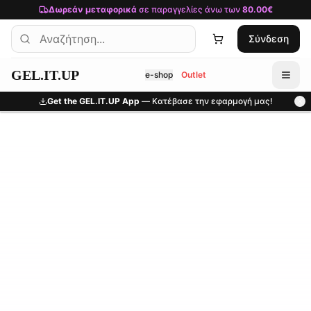
Μετάβαση στο κύριο περιεχόμενο
Δωρεάν μεταφορικά
σε παραγγελίες άνω των
80.00€
Σύνδεση
GEL.IT.UP
e-shop
Outlet
Get the GEL.IT.UP App
— Κατέβασε την εφαρμογή μας!