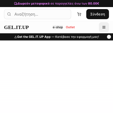
Μετάβαση στο κύριο περιεχόμενο
Δωρεάν μεταφορικά
σε παραγγελίες άνω των
80.00€
Σύνδεση
GEL.IT.UP
e-shop
Outlet
Get the GEL.IT.UP App
— Κατέβασε την εφαρμογή μας!