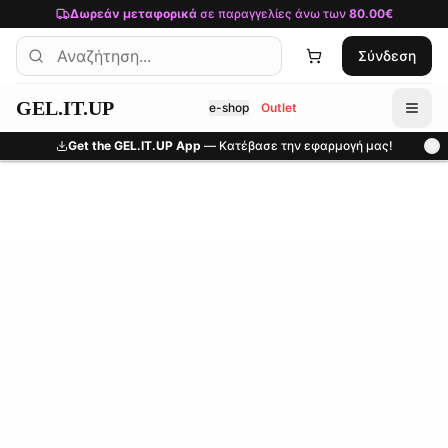
Μετάβαση στο κύριο περιεχόμενο
Δωρεάν μεταφορικά
σε παραγγελίες άνω των
80.00€
Σύνδεση
GEL.IT.UP
e-shop
Outlet
Get the GEL.IT.UP App
— Κατέβασε την εφαρμογή μας!