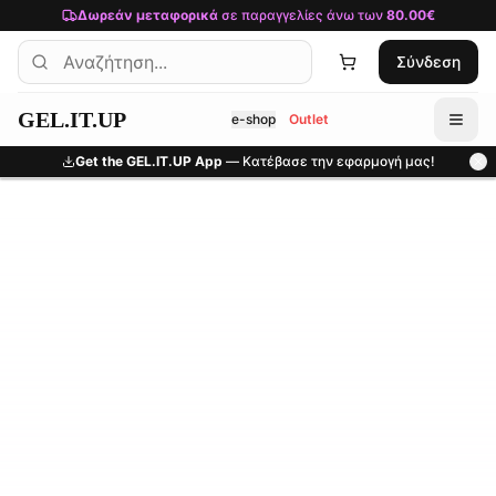
Μετάβαση στο κύριο περιεχόμενο
Δωρεάν μεταφορικά
σε παραγγελίες άνω των
80.00€
Σύνδεση
GEL.IT.UP
e-shop
Outlet
Get the GEL.IT.UP App
— Κατέβασε την εφαρμογή μας!