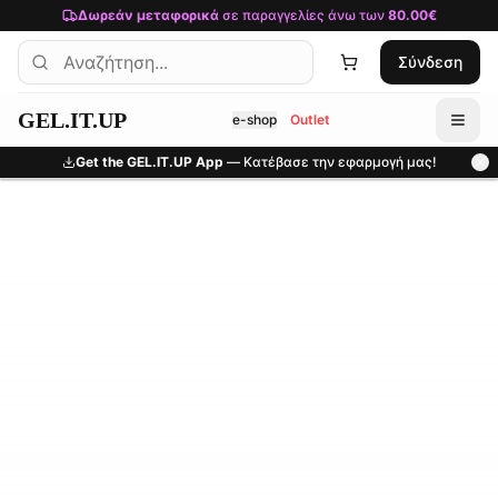
Μετάβαση στο κύριο περιεχόμενο
Δωρεάν μεταφορικά
σε παραγγελίες άνω των
80.00€
Σύνδεση
GEL.IT.UP
e-shop
Outlet
Get the GEL.IT.UP App
— Κατέβασε την εφαρμογή μας!