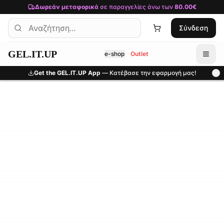
Μετάβαση στο κύριο περιεχόμενο
Δωρεάν μεταφορικά
σε παραγγελίες άνω των
80.00€
Σύνδεση
GEL.IT.UP
e-shop
Outlet
Get the GEL.IT.UP App
— Κατέβασε την εφαρμογή μας!