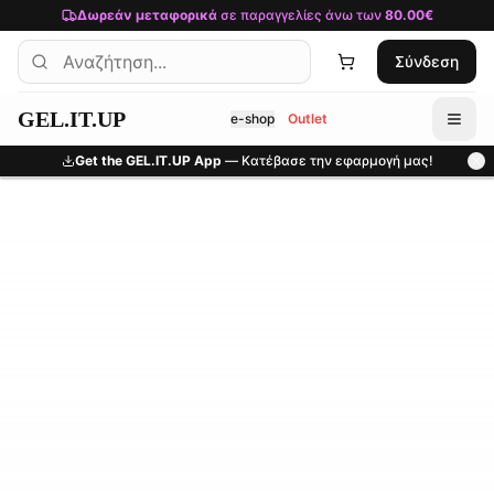
Μετάβαση στο κύριο περιεχόμενο
Δωρεάν μεταφορικά
σε παραγγελίες άνω των
80.00€
Σύνδεση
GEL.IT.UP
e-shop
Outlet
Get the GEL.IT.UP App
— Κατέβασε την εφαρμογή μας!