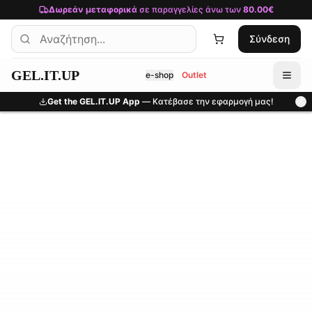
Μετάβαση στο κύριο περιεχόμενο
Δωρεάν μεταφορικά
σε παραγγελίες άνω των
80.00€
Σύνδεση
GEL.IT.UP
e-shop
Outlet
Get the GEL.IT.UP App
— Κατέβασε την εφαρμογή μας!