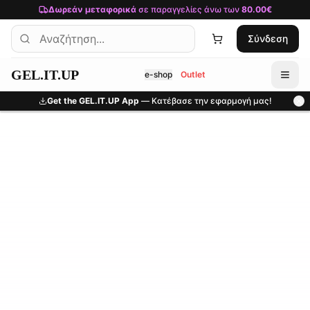
Μετάβαση στο κύριο περιεχόμενο
Δωρεάν μεταφορικά
σε παραγγελίες άνω των
80.00€
Σύνδεση
GEL.IT.UP
e-shop
Outlet
Get the GEL.IT.UP App
— Κατέβασε την εφαρμογή μας!