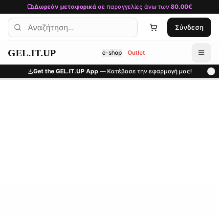
Μετάβαση στο κύριο περιεχόμενο
Δωρεάν μεταφορικά
σε παραγγελίες άνω των
80.00€
Σύνδεση
GEL.IT.UP
e-shop
Outlet
Get the GEL.IT.UP App
— Κατέβασε την εφαρμογή μας!