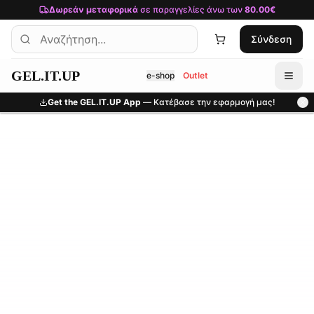
Μετάβαση στο κύριο περιεχόμενο
Δωρεάν μεταφορικά
σε παραγγελίες άνω των
80.00€
Σύνδεση
GEL.IT.UP
e-shop
Outlet
Get the GEL.IT.UP App
— Κατέβασε την εφαρμογή μας!