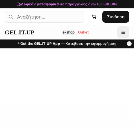
Μετάβαση στο κύριο περιεχόμενο
Δωρεάν μεταφορικά
σε παραγγελίες άνω των
80.00€
Σύνδεση
GEL.IT.UP
e-shop
Outlet
Get the GEL.IT.UP App
— Κατέβασε την εφαρμογή μας!