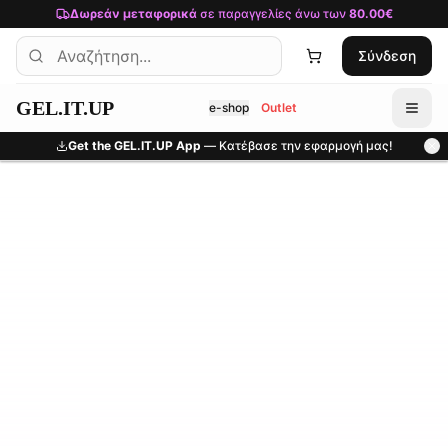
Μετάβαση στο κύριο περιεχόμενο
Δωρεάν μεταφορικά
σε παραγγελίες άνω των
80.00€
Σύνδεση
GEL.IT.UP
e-shop
Outlet
Get the GEL.IT.UP App
— Κατέβασε την εφαρμογή μας!