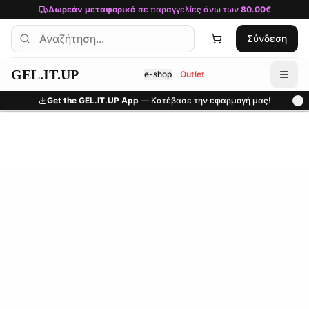
Μετάβαση στο κύριο περιεχόμενο
Δωρεάν μεταφορικά
σε παραγγελίες άνω των
80.00€
Σύνδεση
GEL.IT.UP
e-shop
Outlet
Get the GEL.IT.UP App
— Κατέβασε την εφαρμογή μας!