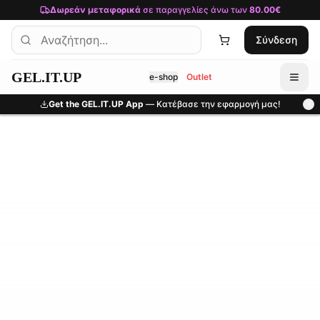
Μετάβαση στο κύριο περιεχόμενο
Δωρεάν μεταφορικά
σε παραγγελίες άνω των
80.00€
Σύνδεση
GEL.IT.UP
e-shop
Outlet
Get the GEL.IT.UP App
— Κατέβασε την εφαρμογή μας!