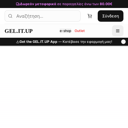
Μετάβαση στο κύριο περιεχόμενο
Δωρεάν μεταφορικά
σε παραγγελίες άνω των
80.00€
Σύνδεση
GEL.IT.UP
e-shop
Outlet
Get the GEL.IT.UP App
— Κατέβασε την εφαρμογή μας!