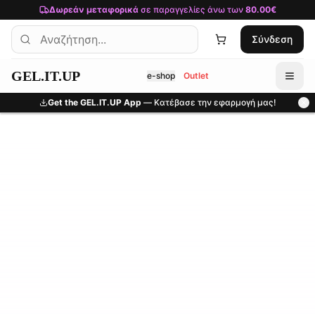
Μετάβαση στο κύριο περιεχόμενο
Δωρεάν μεταφορικά
σε παραγγελίες άνω των
80.00€
Σύνδεση
GEL.IT.UP
e-shop
Outlet
Get the GEL.IT.UP App
— Κατέβασε την εφαρμογή μας!