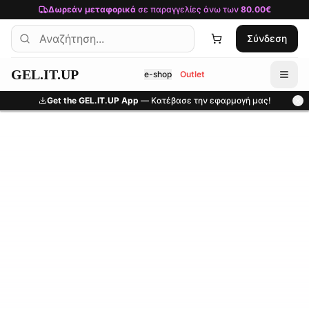
Μετάβαση στο κύριο περιεχόμενο
Δωρεάν μεταφορικά
σε παραγγελίες άνω των
80.00€
Σύνδεση
GEL.IT.UP
e-shop
Outlet
Get the GEL.IT.UP App
— Κατέβασε την εφαρμογή μας!