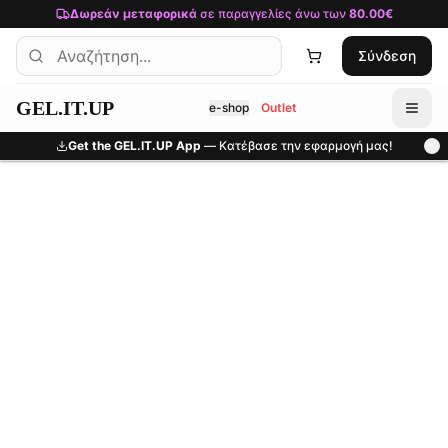
Μετάβαση στο κύριο περιεχόμενο
Δωρεάν μεταφορικά
σε παραγγελίες άνω των
80.00€
Σύνδεση
GEL.IT.UP
e-shop
Outlet
Get the GEL.IT.UP App
— Κατέβασε την εφαρμογή μας!