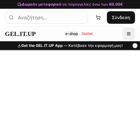
Μετάβαση στο κύριο περιεχόμενο
Δωρεάν μεταφορικά
σε παραγγελίες άνω των
80.00€
Σύνδεση
GEL.IT.UP
e-shop
Outlet
Get the GEL.IT.UP App
— Κατέβασε την εφαρμογή μας!