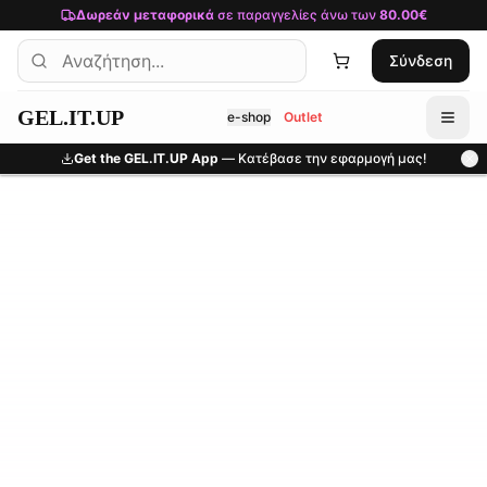
Μετάβαση στο κύριο περιεχόμενο
Δωρεάν μεταφορικά
σε παραγγελίες άνω των
80.00€
Σύνδεση
GEL.IT.UP
e-shop
Outlet
Get the GEL.IT.UP App
— Κατέβασε την εφαρμογή μας!