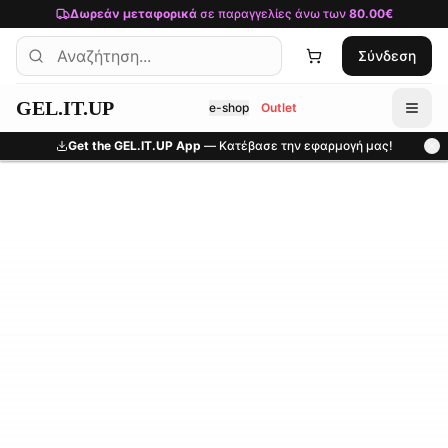
Μετάβαση στο κύριο περιεχόμενο
Δωρεάν μεταφορικά
σε παραγγελίες άνω των
80.00€
Σύνδεση
GEL.IT.UP
e-shop
Outlet
Get the GEL.IT.UP App
— Κατέβασε την εφαρμογή μας!