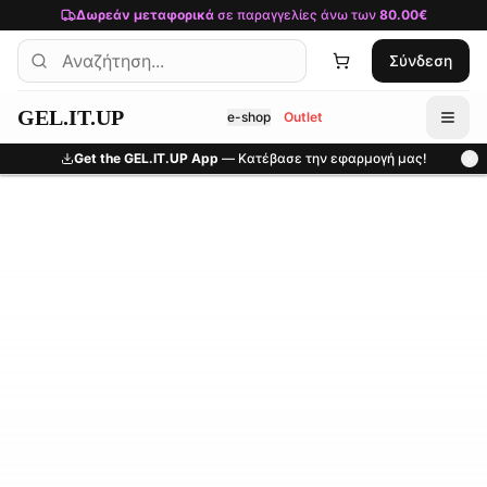
Μετάβαση στο κύριο περιεχόμενο
Δωρεάν μεταφορικά
σε παραγγελίες άνω των
80.00€
Σύνδεση
GEL.IT.UP
e-shop
Outlet
Get the GEL.IT.UP App
— Κατέβασε την εφαρμογή μας!