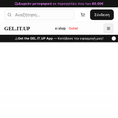
Μετάβαση στο κύριο περιεχόμενο
Δωρεάν μεταφορικά
σε παραγγελίες άνω των
80.00€
Σύνδεση
GEL.IT.UP
e-shop
Outlet
Get the GEL.IT.UP App
— Κατέβασε την εφαρμογή μας!