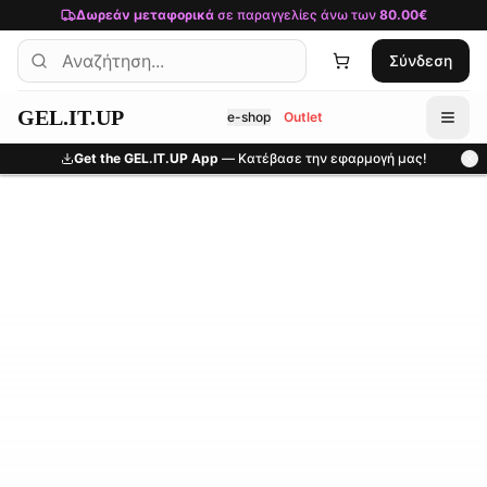
Μετάβαση στο κύριο περιεχόμενο
Δωρεάν μεταφορικά
σε παραγγελίες άνω των
80.00€
Σύνδεση
GEL.IT.UP
e-shop
Outlet
Get the GEL.IT.UP App
— Κατέβασε την εφαρμογή μας!