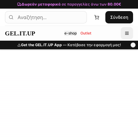
Μετάβαση στο κύριο περιεχόμενο
Δωρεάν μεταφορικά
σε παραγγελίες άνω των
80.00€
Σύνδεση
GEL.IT.UP
e-shop
Outlet
Get the GEL.IT.UP App
— Κατέβασε την εφαρμογή μας!