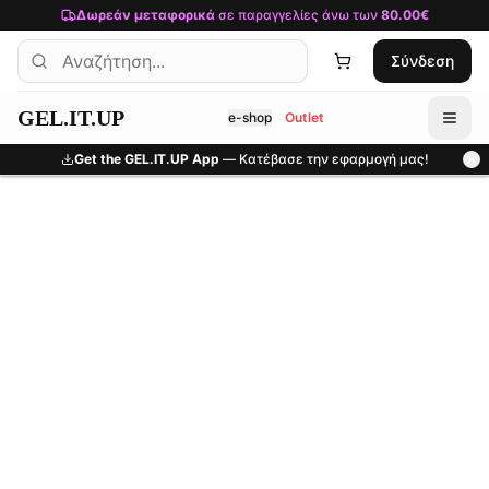
Μετάβαση στο κύριο περιεχόμενο
Δωρεάν μεταφορικά
σε παραγγελίες άνω των
80.00€
Σύνδεση
GEL.IT.UP
e-shop
Outlet
Get the GEL.IT.UP App
— Κατέβασε την εφαρμογή μας!