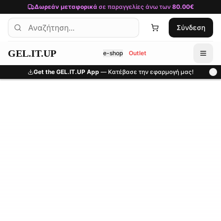
Μετάβαση στο κύριο περιεχόμενο
Δωρεάν μεταφορικά
σε παραγγελίες άνω των
80.00€
Σύνδεση
GEL.IT.UP
e-shop
Outlet
Get the GEL.IT.UP App
— Κατέβασε την εφαρμογή μας!