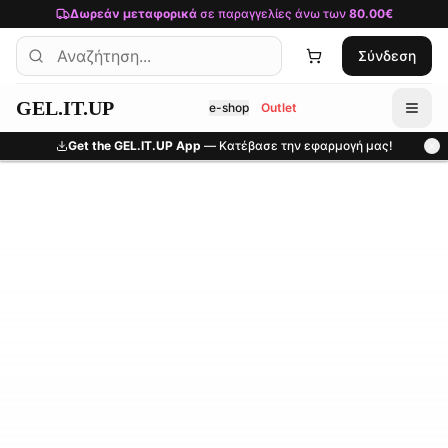
Μετάβαση στο κύριο περιεχόμενο
Δωρεάν μεταφορικά
σε παραγγελίες άνω των
80.00€
Σύνδεση
GEL.IT.UP
e-shop
Outlet
Get the GEL.IT.UP App
— Κατέβασε την εφαρμογή μας!