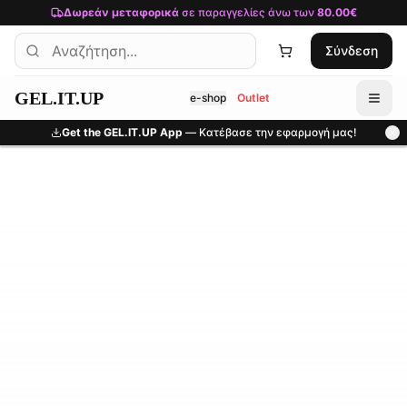
Μετάβαση στο κύριο περιεχόμενο
Δωρεάν μεταφορικά
σε παραγγελίες άνω των
80.00€
Σύνδεση
GEL.IT.UP
e-shop
Outlet
Get the GEL.IT.UP App
— Κατέβασε την εφαρμογή μας!