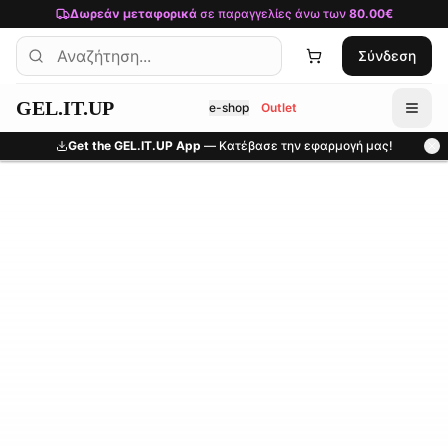
Μετάβαση στο κύριο περιεχόμενο
Δωρεάν μεταφορικά
σε παραγγελίες άνω των
80.00€
Σύνδεση
GEL.IT.UP
e-shop
Outlet
Get the GEL.IT.UP App
— Κατέβασε την εφαρμογή μας!