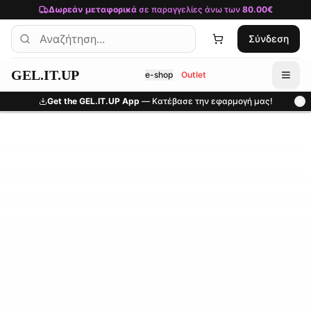
Μετάβαση στο κύριο περιεχόμενο
Δωρεάν μεταφορικά
σε παραγγελίες άνω των
80.00€
Σύνδεση
GEL.IT.UP
e-shop
Outlet
Get the GEL.IT.UP App
— Κατέβασε την εφαρμογή μας!