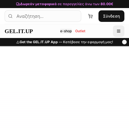
Μετάβαση στο κύριο περιεχόμενο
Δωρεάν μεταφορικά
σε παραγγελίες άνω των
80.00€
Σύνδεση
GEL.IT.UP
e-shop
Outlet
Get the GEL.IT.UP App
— Κατέβασε την εφαρμογή μας!