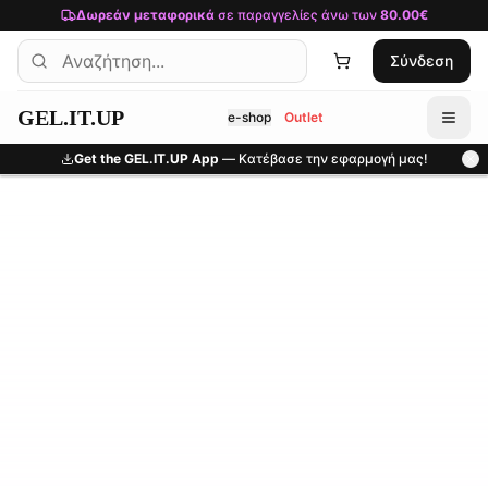
Μετάβαση στο κύριο περιεχόμενο
Δωρεάν μεταφορικά
σε παραγγελίες άνω των
80.00€
Σύνδεση
GEL.IT.UP
e-shop
Outlet
Get the GEL.IT.UP App
— Κατέβασε την εφαρμογή μας!