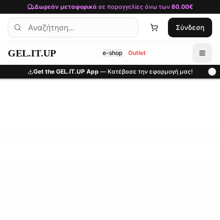
Μετάβαση στο κύριο περιεχόμενο
Δωρεάν μεταφορικά
σε παραγγελίες άνω των
80.00€
Σύνδεση
GEL.IT.UP
e-shop
Outlet
Get the GEL.IT.UP App
— Κατέβασε την εφαρμογή μας!