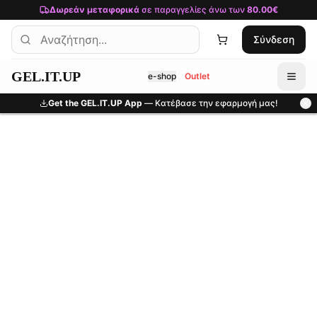
Μετάβαση στο κύριο περιεχόμενο
Δωρεάν μεταφορικά
σε παραγγελίες άνω των
80.00€
Σύνδεση
GEL.IT.UP
e-shop
Outlet
Get the GEL.IT.UP App
— Κατέβασε την εφαρμογή μας!