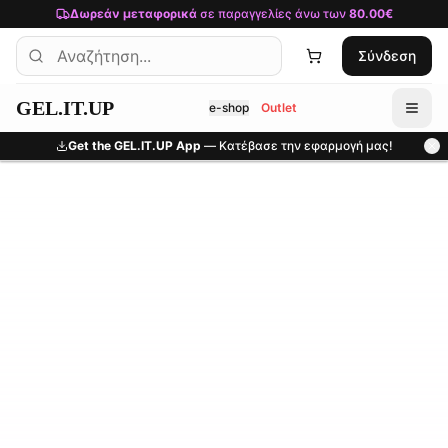
Μετάβαση στο κύριο περιεχόμενο
Δωρεάν μεταφορικά
σε παραγγελίες άνω των
80.00€
Σύνδεση
GEL.IT.UP
e-shop
Outlet
Get the GEL.IT.UP App
— Κατέβασε την εφαρμογή μας!