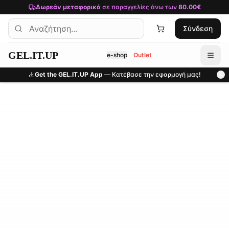
Μετάβαση στο κύριο περιεχόμενο
Δωρεάν μεταφορικά
σε παραγγελίες άνω των
80.00€
Σύνδεση
GEL.IT.UP
e-shop
Outlet
Get the GEL.IT.UP App
— Κατέβασε την εφαρμογή μας!