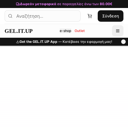
Μετάβαση στο κύριο περιεχόμενο
Δωρεάν μεταφορικά
σε παραγγελίες άνω των
80.00€
Σύνδεση
GEL.IT.UP
e-shop
Outlet
Get the GEL.IT.UP App
— Κατέβασε την εφαρμογή μας!