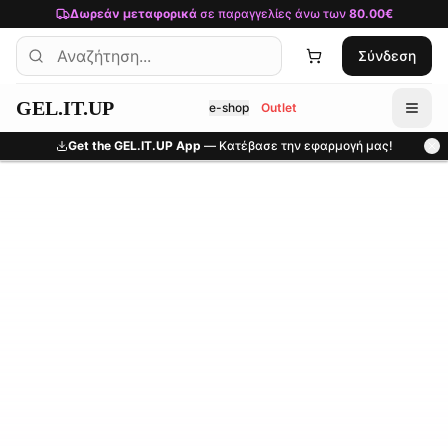
Μετάβαση στο κύριο περιεχόμενο
Δωρεάν μεταφορικά
σε παραγγελίες άνω των
80.00€
Σύνδεση
GEL.IT.UP
e-shop
Outlet
Get the GEL.IT.UP App
— Κατέβασε την εφαρμογή μας!