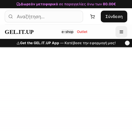
Μετάβαση στο κύριο περιεχόμενο
Δωρεάν μεταφορικά
σε παραγγελίες άνω των
80.00€
Σύνδεση
GEL.IT.UP
e-shop
Outlet
Get the GEL.IT.UP App
— Κατέβασε την εφαρμογή μας!