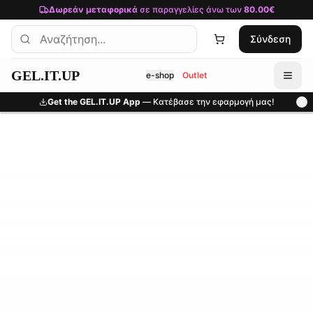
Μετάβαση στο κύριο περιεχόμενο
Δωρεάν μεταφορικά
σε παραγγελίες άνω των
80.00€
Σύνδεση
GEL.IT.UP
e-shop
Outlet
Get the GEL.IT.UP App
— Κατέβασε την εφαρμογή μας!