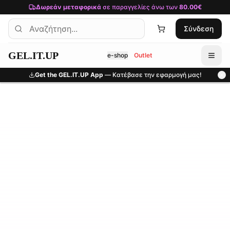
Μετάβαση στο κύριο περιεχόμενο
Δωρεάν μεταφορικά
σε παραγγελίες άνω των
80.00€
Σύνδεση
GEL.IT.UP
e-shop
Outlet
Get the GEL.IT.UP App
— Κατέβασε την εφαρμογή μας!