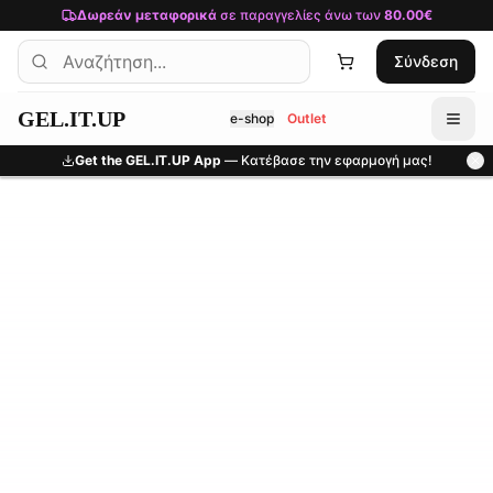
Μετάβαση στο κύριο περιεχόμενο
Δωρεάν μεταφορικά
σε παραγγελίες άνω των
80.00€
Σύνδεση
GEL.IT.UP
e-shop
Outlet
Get the GEL.IT.UP App
— Κατέβασε την εφαρμογή μας!