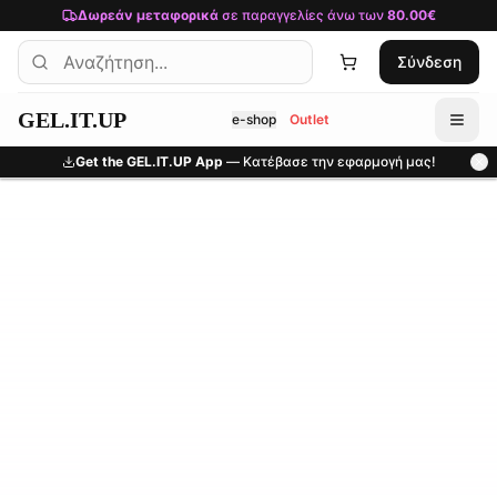
Μετάβαση στο κύριο περιεχόμενο
Δωρεάν μεταφορικά
σε παραγγελίες άνω των
80.00€
Σύνδεση
GEL.IT.UP
e-shop
Outlet
Get the GEL.IT.UP App
— Κατέβασε την εφαρμογή μας!