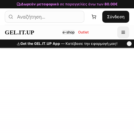
Μετάβαση στο κύριο περιεχόμενο
Δωρεάν μεταφορικά
σε παραγγελίες άνω των
80.00€
Σύνδεση
GEL.IT.UP
e-shop
Outlet
Get the GEL.IT.UP App
— Κατέβασε την εφαρμογή μας!